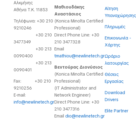
Αλκμήνης
Μαθιουδάκης
Αίτηση
Αθήνα Τ.Κ. 11853
Αναστάσιος
Υπαναχώρησης
Τηλέφωνα: +30 210
(Konica Minolta Certified
Πληρωμές
9210246
Professional)
+30 210
Direct Phone Line: +30
Επικοινωνία -
3477349
210 3477328
Χάρτης
+30 213
Email
0090400
tmathiou@newlinetech.gr
Ωράριο
+30 213
λειτουργίας
Βεντούρας Διονύσιος
0090401
(Konica Minolta Certified
Θέσεις
Fax: +30 210
Professional)
Εργασίας
9210256
(IT Administrator and
Download
E-mail:
Network Engineer)
Drivers
info@newlinetech.gr
Direct Phone Line: +30
210 3477316
Elite Partner
Email
dio@newlinetech.gr