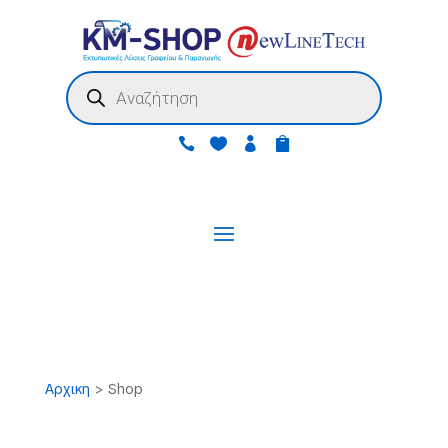
Products
search




Αρχικη
>
Shop