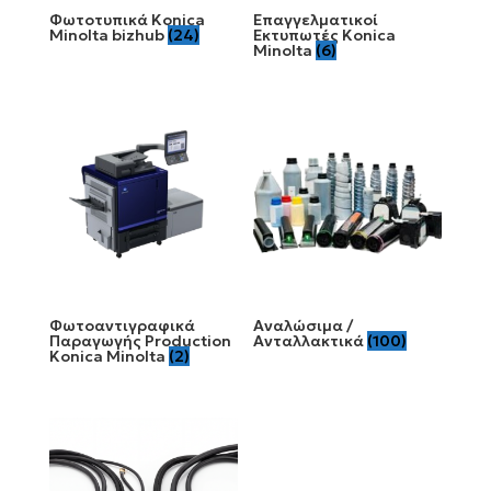
Φωτοτυπικά Konica
Επαγγελματικοί
Minolta bizhub
(24)
Εκτυπωτές Konica
Minolta
(6)
Φωτοαντιγραφικά
Αναλώσιμα /
Παραγωγής Production
Ανταλλακτικά
(100)
Konica Minolta
(2)