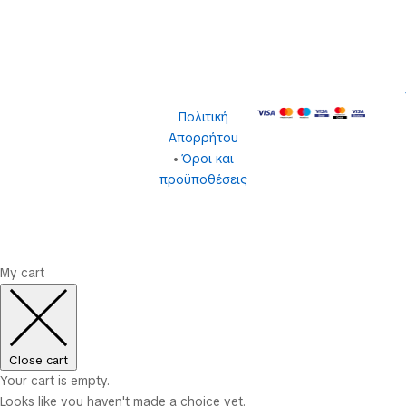
© 2015 -
2026 km-
Πολιτική
shop.gr
Απορρήτου
Designed
•
Όροι και
by
4creations.gr
προϋποθέσεις
Hosted
by
Totalnet.gr
My cart
Close cart
Your cart is empty.
Looks like you haven't made a choice yet.